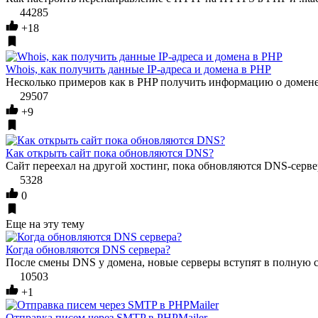
44285
+18
Whois, как получить данные IP-адреса и домена в PHP
Несколько примеров как в PHP получить информацию о домене 
29507
+9
Как открыть сайт пока обновляются DNS?
Сайт переехал на другой хостинг, пока обновляются DNS-сервера
5328
0
Еще на эту тему
Когда обновляются DNS сервера?
После смены DNS у домена, новые серверы вступят в полную си
10503
+1
Отправка писем через SMTP в PHPMailer