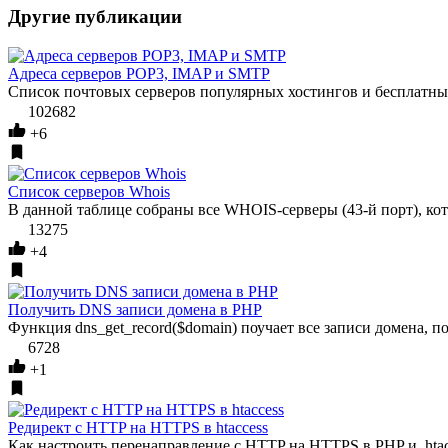
Другие публикации
Адреса серверов POP3, IMAP и SMTP
Список почтовых серверов популярных хостингов и бесплатных
102682
+6
Список серверов Whois
В данной таблице собраны все WHOIS-серверы (43-й порт), к
13275
+4
Получить DNS записи домена в PHP
Функция dns_get_record($domain) поучает все записи домена, по
6728
+1
Редирект с HTTP на HTTPS в htaccess
Как настроить перенаправление с HTTP на HTTPS в PHP и .htac