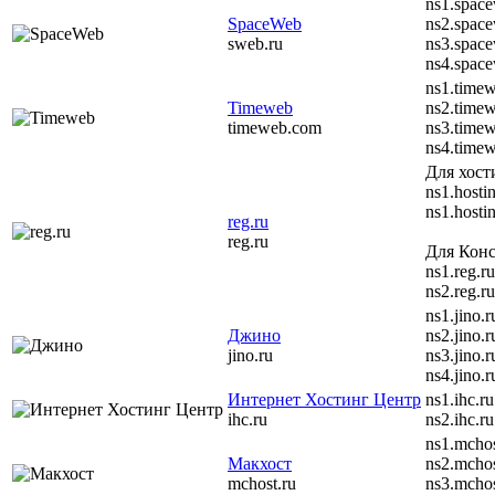
ns1.space
SpaceWeb
ns2.space
sweb.ru
ns3.spac
ns4.spac
ns1.timew
Timeweb
ns2.timew
timeweb.com
ns3.timew
ns4.timew
Для хост
ns1.hostin
ns1.hostin
reg.ru
reg.ru
Для Конс
ns1.reg.ru
ns2.reg.ru
ns1.jino.r
Джино
ns2.jino.r
jino.ru
ns3.jino.r
ns4.jino.r
Интернет Хостинг Центр
ns1.ihc.ru
ihc.ru
ns2.ihc.ru
ns1.mchos
Макхост
ns2.mchos
mchost.ru
ns3.mchos