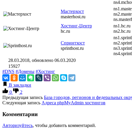
ns4.mchos
ns1.maste
Мастерхост
ns2.maste
masterhost.ru
ns.master
Хостинг-Центр
ns1.hc.ru
hc.ru
ns2.hc.ru
ns1.sprint
Спринтхост
ns2.sprint
sprinthost.ru
ns3.sprint
ns4.sprint
28.03.2018, обновлено 06.03.2020
15927
#DNS
#Домены
#Хостинг
В закладки
0
2
Предыдущая запись
База городов, регионов и федеральных ок
Следующая запись
Адреса phpMyAdmin хостингов
Комментарии
Авторизуйтесь
, чтобы добавить комментарий.