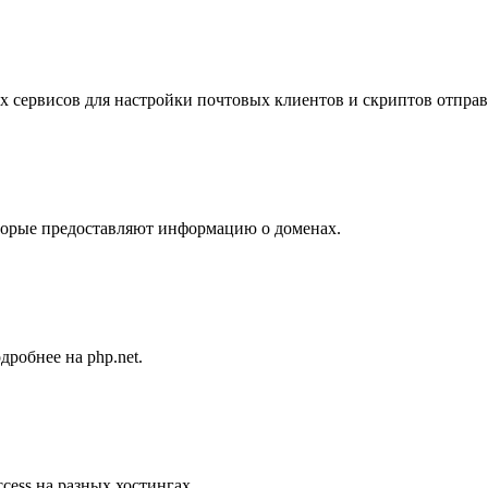
 сервисов для настройки почтовых клиентов и скриптов отправк
оторые предоставляют информацию о доменах.
дробнее на php.net.
cess на разных хостингах.