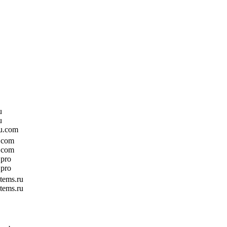
u
u
ru.com
.com
.com
.pro
.pro
stems.ru
stems.ru