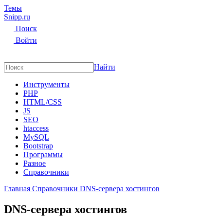
Темы
Snipp
.ru
Поиск
Войти
Найти
Инструменты
PHP
HTML/CSS
JS
SEO
htaccess
MySQL
Bootstrap
Программы
Разное
Справочники
Главная
Справочники
DNS-сервера хостингов
DNS-сервера хостингов