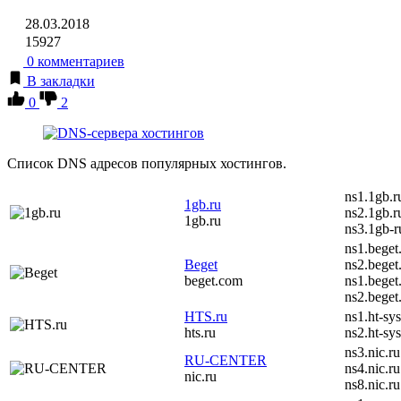
28.03.2018
15927
0 комментариев
В закладки
0
2
Список DNS адресов популярных хостингов.
ns1.1gb.r
1gb.ru
ns2.1gb.r
1gb.ru
ns3.1gb-
ns1.beget
Beget
ns2.beget
beget.com
ns1.beget
ns2.beget
HTS.ru
ns1.ht-sy
hts.ru
ns2.ht-sy
ns3.nic.ru
RU-CENTER
ns4.nic.ru
nic.ru
ns8.nic.ru