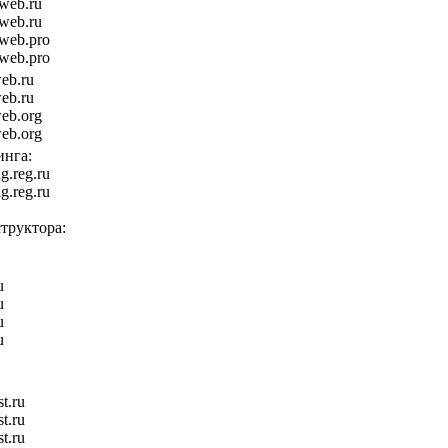
web.ru
web.ru
eweb.pro
eweb.pro
eb.ru
eb.ru
eb.org
eb.org
инга:
g.reg.ru
g.reg.ru
труктора:
u
u
u
u
t.ru
t.ru
t.ru