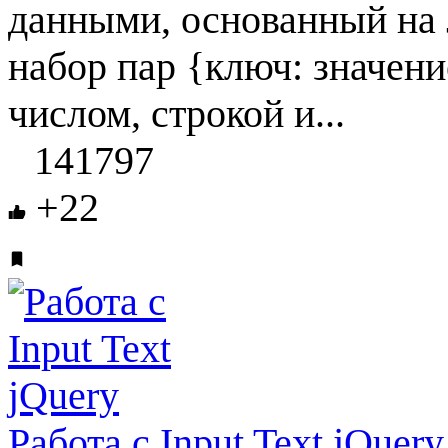
данными, основанный на J
набор пар {ключ: значени
числом, строкой и...
141797
+22
Работа с Input Text jQuery