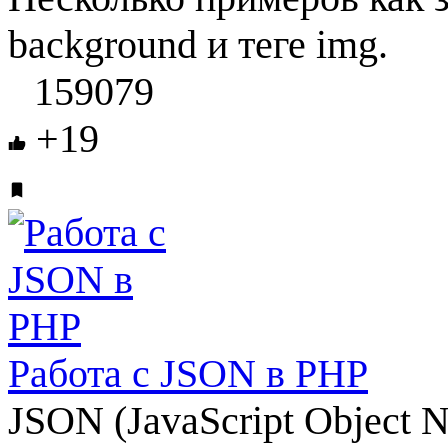
background и теге img.
159079
+19
Работа с JSON в PHP
JSON (JavaScript Object 