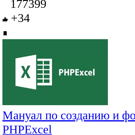
177399
+34
Мануал по созданию и фо
PHPExcel