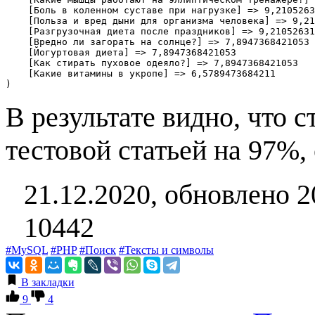
    [Боль в коленном суставе при нагрузке] => 9,2105263
    [Польза и вред дыни для организма человека] => 9,21
    [Разгрузочная диета после праздников] => 9,21052631
    [Вредно ли загорать на солнце?] => 7,8947368421053

    [Йогуртовая диета] => 7,8947368421053

    [Как стирать пуховое одеяло?] => 7,8947368421053

    [Какие витамины в укропе] => 6,5789473684211

)
В результате видно, что с
тестовой статьей на 97%,
21.12.2020, обновлено 2
10442
#MySQL
#PHP
#Поиск
#Тексты и символы
В закладки
9
4