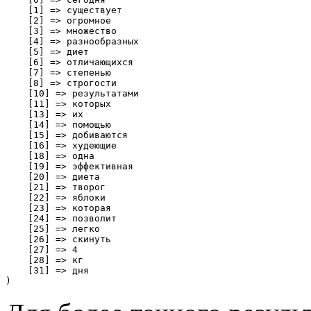
    [1] => существует

    [2] => огромное

    [3] => множество

    [4] => разнообразных

    [5] => диет

    [6] => отличающихся

    [7] => степенью

    [8] => строгости

    [10] => результатами

    [11] => которых

    [13] => их

    [14] => помощью

    [15] => добиваются

    [16] => худеющие

    [18] => одна

    [19] => эффективная

    [20] => диета

    [21] => творог

    [22] => яблоки

    [23] => которая

    [24] => позволит

    [25] => легко

    [26] => скинуть

    [27] => 4

    [28] => кг

    [31] => дня

)