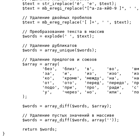
	$text = str_ireplace('ё', 'е', $text);

	$text = mb_eregi_replace("[^a-zа-яй0-9 ]", ' ', $text);

	// Удаление двойных пробелов

	$text = mb_ereg_replace('[ ]+', ' ', $text);

	// Преобразование текста в массив

	$words = explode(' ', $text);

	// Удаление дубликатов

	$words = array_unique($words);

	// Удаление предлогов и союзов

	$array = array(

		'без',  'близ',  'в',     'во',     'вместо', 'вне',   'для',    'до', 

		'за',   'и',     'из',    'изо',    'из',     'за',    'под',    'к',  

		'ко',   'кроме', 'между', 'на',     'над',    'о',     'об',     'обо',

		'от',   'ото',   'перед', 'передо', 'пред',   'предо', 'по',     'под',

		'подо', 'при',   'про',   'ради',   'с',      'со',    'сквозь', 'среди',

		'у',    'через', 'но',    'или',    'по'

	);

	$words = array_diff($words, $array);

	// Удаление пустых значений в массиве

	$words = array_diff($words, array(''));	

	return $words;

}