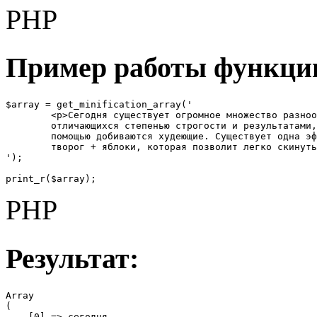
PHP
Пример работы функци
$array = get_minification_array('

	<p>Сегодня существует огромное множество разнообразных диет, 

	отличающихся степенью строгости и результатами, которых с их 

	помощью добиваются худеющие. Существует одна эффективная диета 

	творог + яблоки, которая позволит легко скинуть 4 кг за 4 дня.</p>

');

print_r($array);
PHP
Результат:
Array

(

    [0] => сегодня
