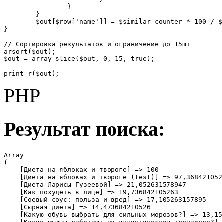
		}

	}

	$out[$row['name']] = $similar_counter * 100 / $count;

}

// Сортировка результатов и ограничение до 15шт

arsort($out);

$out = array_slice($out, 0, 15, true);

print_r($out);
PHP
Результат поиска:
Array

(

    [Диета на яблоках и твороге] => 100

    [Диета на яблоках и твороге (test)] => 97,368421052
    [Диета Ларисы Гузеевой] => 21,052631578947

    [Как похудеть в лице] => 19,736842105263

    [Соевый соус: польза и вред] => 17,105263157895

    [Сырная диета] => 14,473684210526

    [Какую обувь выбрать для сильных морозов?] => 13,15
    [Какие мышцы работают на эллиптическом тренажере?] 