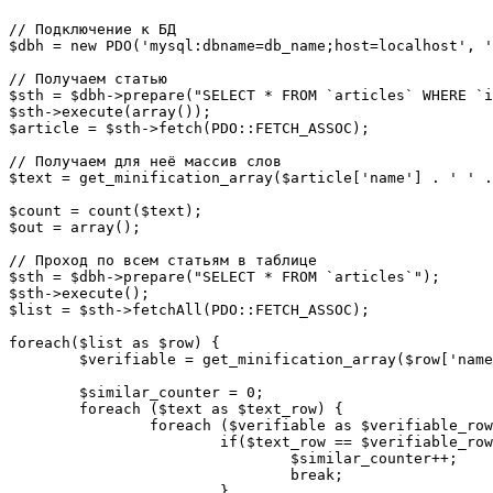
// Подключение к БД

$dbh = new PDO('mysql:dbname=db_name;host=localhost', '
// Получаем статью

$sth = $dbh->prepare("SELECT * FROM `articles` WHERE `i
$sth->execute(array());

$article = $sth->fetch(PDO::FETCH_ASSOC);

// Получаем для неё массив слов

$text = get_minification_array($article['name'] . ' ' .
$count = count($text);	

$out = array();

// Проход по всем статьям в таблице

$sth = $dbh->prepare("SELECT * FROM `articles`");

$sth->execute();	

$list = $sth->fetchAll(PDO::FETCH_ASSOC);

foreach($list as $row) {

	$verifiable = get_minification_array($row['name'] . ' ' . $row['text']);

	$similar_counter = 0;

	foreach ($text as $text_row) {

		foreach ($verifiable as $verifiable_row){

			if($text_row == $verifiable_row) {

				$similar_counter++;

				break;

			}
