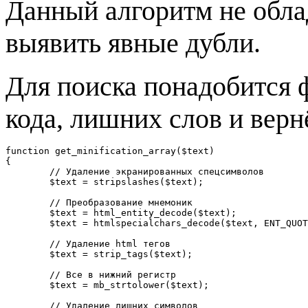
Данный алгоритм не облад
выявить явные дубли.
Для поиска понадобится ф
кода, лишних слов и верн
function get_minification_array($text)

{

	// Удаление экранированных спецсимволов

	$text = stripslashes($text);	

	// Преобразование мнемоник 

	$text = html_entity_decode($text);

	$text = htmlspecialchars_decode($text, ENT_QUOTES);	

	// Удаление html тегов

	$text = strip_tags($text);

	// Все в нижний регистр 

	$text = mb_strtolower($text);	

	// Удаление лишних символов
