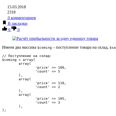
15.03.2018
2318
0 комментариев
В закладки
0
0
Имеем два массива
– поступление товара на склад,
$coming
$sa
// Поступление на склад:

$coming = array(

	array(

		'price' => 100,

		'count' => 5

	),

	array(

		'price' => 110,

		'count' => 2

	),

	array(

		'price' => 105,

		'count' => 3

	),

);
