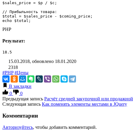
$sales_price = $p / $c;

// Прибыльность товара:

$total = $sales_price - $coming_price;

echo $total;
PHP
Результат:
18.5
15.03.2018, обновлено 18.01.2020
2318
#PHP
#Цены
В закладки
0
0
Предыдущая запись
Расчёт средней закупочной или продажно
Следующая запись
Как поменять элементы местами в JQuery
Комментарии
Авторизуйтесь
, чтобы добавить комментарий.