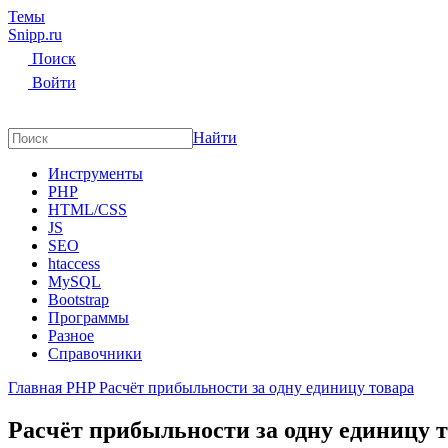
Темы
Snipp
.ru
Поиск
Войти
Найти
Инструменты
PHP
HTML/CSS
JS
SEO
htaccess
MySQL
Bootstrap
Программы
Разное
Справочники
Главная
PHP
Расчёт прибыльности за одну единицу товара
Расчёт прибыльности за одну единицу 