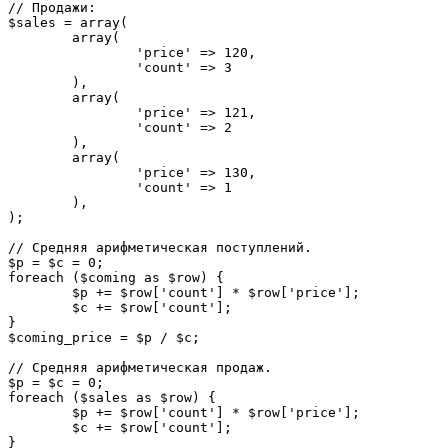
// Продажи:

$sales = array(

	array(

		'price' => 120,

		'count' => 3

	),

	array(

		'price' => 121,

		'count' => 2

	),

	array(

		'price' => 130,

		'count' => 1

	),

);

// Средняя арифметическая поступлений.

$p = $c = 0;

foreach ($coming as $row) {

	$p += $row['count'] * $row['price']; 

	$c += $row['count'];

}

$coming_price = $p / $c;

// Средняя арифметическая продаж.

$p = $c = 0;

foreach ($sales as $row) {

	$p += $row['count'] * $row['price']; 

	$c += $row['count'];

}
