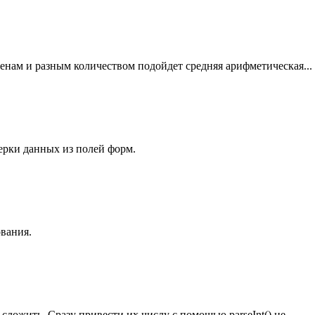
ценам и разным количеством подойдет средняя арифметическая...
ерки данных из полей форм.
вания.
ложить. Сразу привести их числу с помощью parseInt() не...