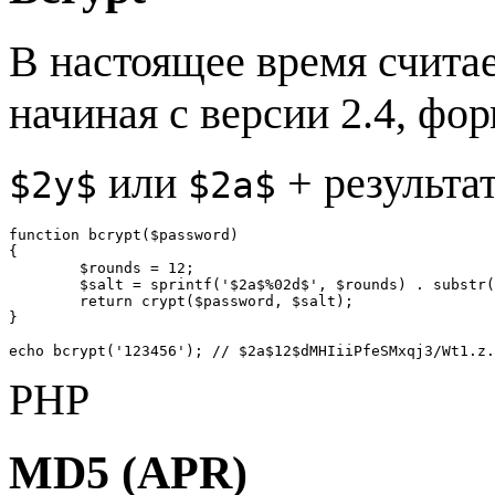
В настоящее время считае
начиная с версии 2.4, фор
или
+ результат
$2y$
$2a$
function bcrypt($password)

{

	$rounds = 12;

	$salt = sprintf('$2a$%02d$', $rounds) . substr(str_replace('+', '.', base64_encode(pack('N4', mt_rand(), mt_rand(), mt_rand(), mt_rand()))), 0, 22);

	return crypt($password, $salt);

}

echo bcrypt('123456'); // $2a$12$dMHIiiPfeSMxqj3/Wt1.z.
PHP
MD5 (APR)