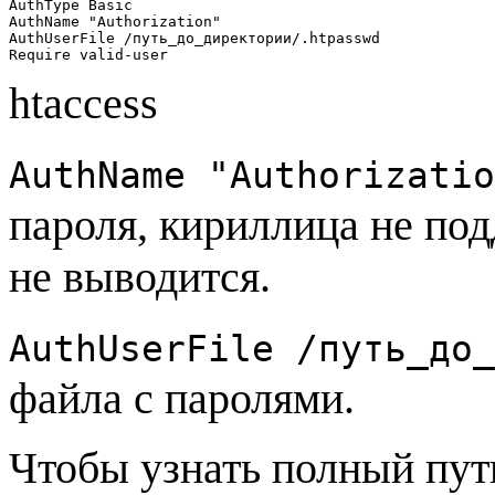
AuthType Basic

AuthName "Authorization"

AuthUserFile /путь_до_директории/.htpasswd

Require valid-user
htaccess
AuthName "Authorizatio
пароля, кириллица не по
не выводится.
AuthUserFile /путь_до_
файла с паролями.
Чтобы узнать полный пут