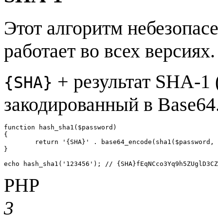
Этот алгоритм небезопас
работает во всех версиях.
+ результат SHA-1 
{SHA}
закодированный в Base64
function hash_sha1($password)

{

	return '{SHA}' . base64_encode(sha1($password, true));

}

echo hash_sha1('123456'); // {SHA}fEqNCco3Yq9h5ZUglD3CZ
PHP
3