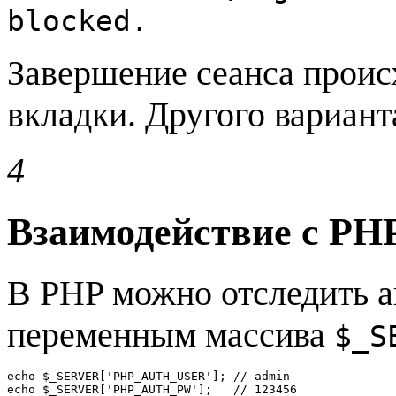
blocked.
Завершение сеанса происх
вкладки. Другого вариант
4
Взаимодействие с PH
В PHP можно отследить а
переменным массива
$_S
echo $_SERVER['PHP_AUTH_USER']; // admin

echo $_SERVER['PHP_AUTH_PW'];   // 123456