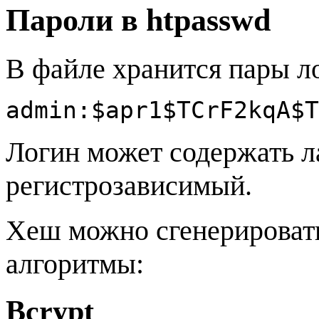
Пароли в htpasswd
В файле хранится пары л
admin:$apr1$TCrF2kqA$T
Логин может содержать л
регистрозависимый.
Хеш можно сгенерироват
алгоритмы:
Bcrypt