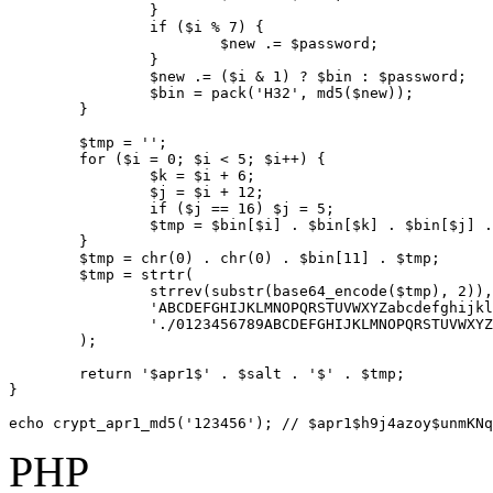
		}

		if ($i % 7) {

			$new .= $password;

		}

		$new .= ($i & 1) ? $bin : $password;

		$bin = pack('H32', md5($new));

	}

	$tmp = '';

	for ($i = 0; $i < 5; $i++) {

		$k = $i + 6;

		$j = $i + 12;

		if ($j == 16) $j = 5;

		$tmp = $bin[$i] . $bin[$k] . $bin[$j] . $tmp;

	}

	$tmp = chr(0) . chr(0) . $bin[11] . $tmp;

	$tmp = strtr(

		strrev(substr(base64_encode($tmp), 2)),

		'ABCDEFGHIJKLMNOPQRSTUVWXYZabcdefghijklmnopqrstuvwxyz0123456789+/',

		'./0123456789ABCDEFGHIJKLMNOPQRSTUVWXYZabcdefghijklmnopqrstuvwxyz'

	);

	return '$apr1$' . $salt . '$' . $tmp;

}

echo crypt_apr1_md5('123456'); // $apr1$h9j4azoy$unmKNq
PHP