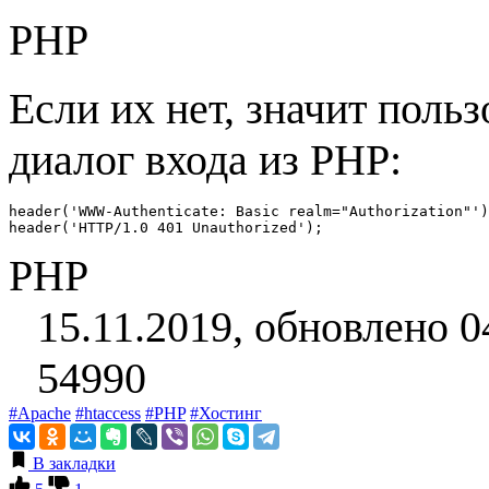
PHP
Если их нет, значит поль
диалог входа из PHP:
header('WWW-Authenticate: Basic realm="Authorization"')
header('HTTP/1.0 401 Unauthorized');
PHP
15.11.2019, обновлено 0
54990
#Apache
#htaccess
#PHP
#Хостинг
В закладки