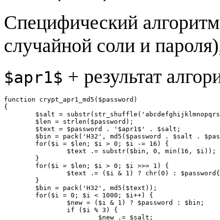
Специфический алгоритм
случайной соли и пароля),
+ результат алгор
$apr1$
function crypt_apr1_md5($password)

{

	$salt = substr(str_shuffle('abcdefghijklmnopqrstuvwxyz0123456789'), 0, 8);

	$len = strlen($password);

	$text = $password . '$apr1$' . $salt;

	$bin = pack('H32', md5($password . $salt . $password));

	for($i = $len; $i > 0; $i -= 16) {

		$text .= substr($bin, 0, min(16, $i));

	}

	for($i = $len; $i > 0; $i >>= 1) {

		$text .= ($i & 1) ? chr(0) : $password{0};

	}

	$bin = pack('H32', md5($text));

	for($i = 0; $i < 1000; $i++) {

		$new = ($i & 1) ? $password : $bin;

		if ($i % 3) {

			$new .= $salt;
