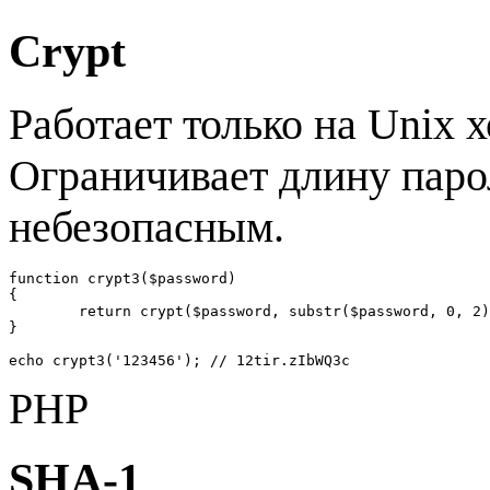
Crypt
Работает только на Unix х
Ограничивает длину паро
небезопасным.
function crypt3($password)

{

	return crypt($password, substr($password, 0, 2));

}

echo crypt3('123456'); // 12tir.zIbWQ3c
PHP
SHA-1