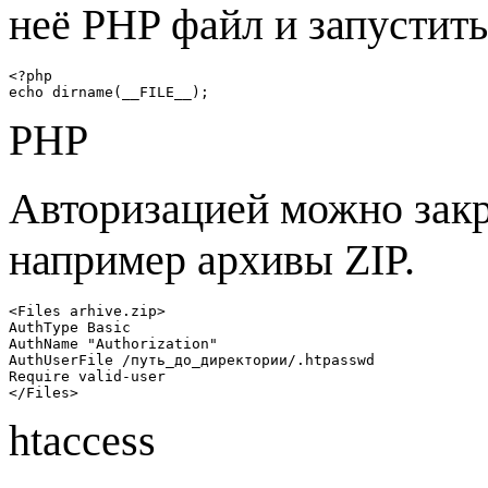
неё PHP файл и запустить 
<?php

echo dirname(__FILE__);
PHP
Авторизацией можно закр
например архивы ZIP.
<Files arhive.zip>

AuthType Basic

AuthName "Authorization"

AuthUserFile /путь_до_директории/.htpasswd

Require valid-user

</Files>
htaccess