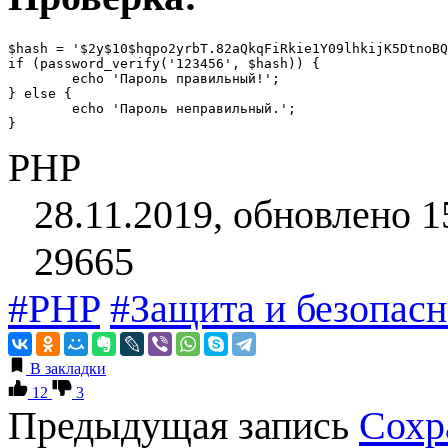
$hash = '$2y$10$hqpo2yrbT.82aQkqFiRkie1Y09lhkijK5DtnoBQ
if (password_verify('123456', $hash)) {

	echo 'Пароль правильный!';

} else {

	echo 'Пароль неправильный.';

}
PHP
28.11.2019, обновлено 1
29665
#PHP
#Защита и безопасн
В закладки
12
3
Предыдущая запись
Сохр