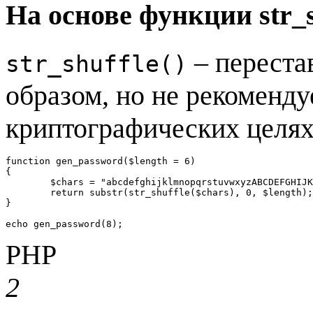
На основе функции str_sh
– переста
str_shuffle()
образом, но не рекоменду
криптографических целях
function gen_password($length = 6)

{				

	$chars = "abcdefghijklmnopqrstuvwxyzABCDEFGHIJKLMNOPQRSTUVWXYZ0123456789";

	return substr(str_shuffle($chars), 0, $length);

}

echo gen_password(8);
PHP
2