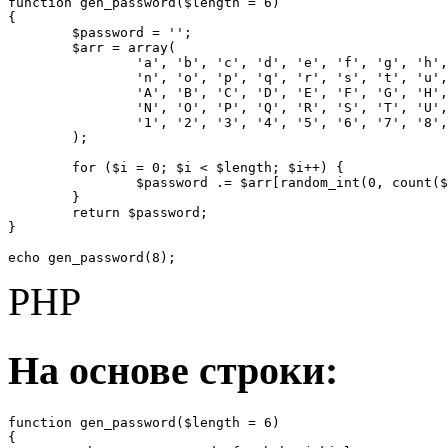
function gen_password($length = 6)

{

	$password = '';

	$arr = array(

		'a', 'b', 'c', 'd', 'e', 'f', 'g', 'h', 'i', 'j', 'k', 'l', 'm', 

		'n', 'o', 'p', 'q', 'r', 's', 't', 'u', 'v', 'w', 'x', 'y', 'z', 

		'A', 'B', 'C', 'D', 'E', 'F', 'G', 'H', 'I', 'J', 'K', 'L', 'M', 

		'N', 'O', 'P', 'Q', 'R', 'S', 'T', 'U', 'V', 'W', 'X', 'Y', 'Z', 

		'1', '2', '3', '4', '5', '6', '7', '8', '9', '0'

	);

	for ($i = 0; $i < $length; $i++) {

		$password .= $arr[random_int(0, count($arr) - 1)];

	}

	return $password;

}

echo gen_password(8);
PHP
На основе строки:
function gen_password($length = 6)

{				
