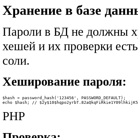
Хранение в базе дан
Пароли в БД не должны хр
хешей и их проверки ест
соли.
Хеширование пароля:
$hash = password_hash('123456', PASSWORD_DEFAULT);

echo $hash; // $2y$10$hqpo2yrbT.82aQkqFiRkie1Y09lhkijK
PHP
Проверка: