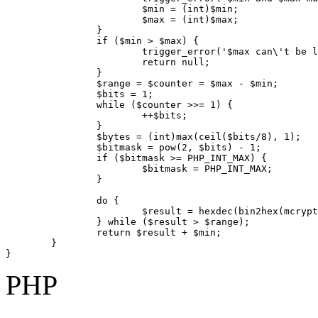
			$min = (int)$min;

			$max = (int)$max;

		}

		if ($min > $max) {

			trigger_error('$max can\'t be lesser than $min', E_USER_WARNING);

			return null;

		}

		$range = $counter = $max - $min;

		$bits = 1;

		while ($counter >>= 1) {

			++$bits;

		}

		$bytes = (int)max(ceil($bits/8), 1);

		$bitmask = pow(2, $bits) - 1;

		if ($bitmask >= PHP_INT_MAX) {

			$bitmask = PHP_INT_MAX;

		}

		do {

			$result = hexdec(bin2hex(mcrypt_create_iv($bytes, MCRYPT_DEV_URANDOM))) & $bitmask;

		} while ($result > $range);

		return $result + $min;

	}

}
PHP