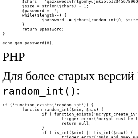
	$chars = 'qazxswedcvfrtgbnhyujmkiolp1234567890QAZXSWEDCVFRTGBNHYUJMKIOLP'; 

	$size = strlen($chars) - 1; 

	$password = ''; 

	while($length--) {

		$password .= $chars[random_int(0, $size)]; 

	}

	return $password;

}

echo gen_password(8);
PHP
Для более старых версий
:
random_int()
if (!function_exists('random_int')) {

	function random_int($min, $max) {

		if (!function_exists('mcrypt_create_iv')) {

			trigger_error('mcrypt must be loaded for random_int to work', E_USER_WARNING);

			return null;

		}

		if (!is_int($min) || !is_int($max)) {

			trigger_error('$min and $max must be integer values', E_USER_NOTICE);
