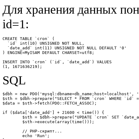
Для хранения данных пон
id=1:
CREATE TABLE `cron` (

  `id` int(10) UNSIGNED NOT NULL,

  `date_add` int(11) UNSIGNED NOT NULL DEFAULT '0'

) ENGINE=MyISAM DEFAULT CHARSET=utf8;

INSERT INTO `cron` (`id`, `date_add`) VALUES

(1, 1671636219);
SQL
$dbh = new PDO('mysql:dbname=db_name;host=localhost', '
$sth = $dbh->prepare("SELECT * FROM `cron` WHERE `id` =
$data = $sth->fetch(PDO::FETCH_ASSOC);

if ($data['date_add'] + 21600 < time()) {

	$sth = $dbh->prepare("UPDATE `cron` SET `date_add` = ? WHERE `id` = 1");

	$sth->execute(array(time()));

	// PHP-скрипт...

	echo 'Run';
