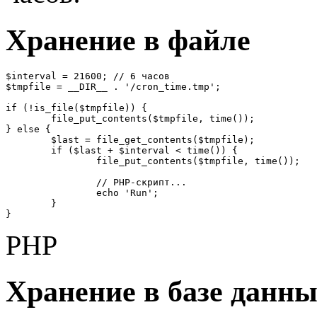
Хранение в файле
$interval = 21600; // 6 часов

$tmpfile = __DIR__ . '/cron_time.tmp';

if (!is_file($tmpfile)) {

	file_put_contents($tmpfile, time());

} else {

	$last = file_get_contents($tmpfile);

	if ($last + $interval < time()) {

		file_put_contents($tmpfile, time());

		// PHP-скрипт...

		echo 'Run';

	}

}
PHP
Хранение в базе данн