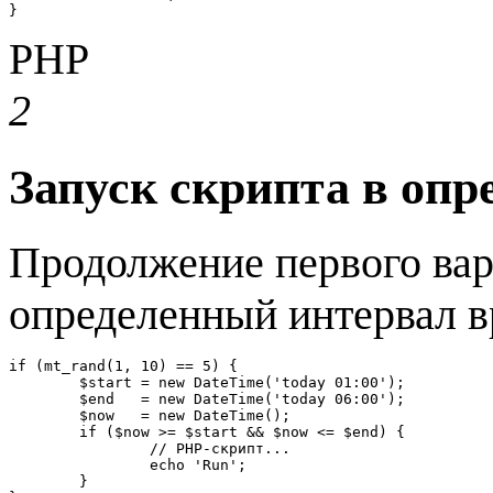
}
PHP
2
Запуск скрипта в оп
Продолжение первого вари
определенный интервал вр
if (mt_rand(1, 10) == 5) {

	$start = new DateTime('today 01:00');

	$end   = new DateTime('today 06:00');

	$now   = new DateTime();

	if ($now >= $start && $now <= $end) {

		// PHP-скрипт...

		echo 'Run';

	}
