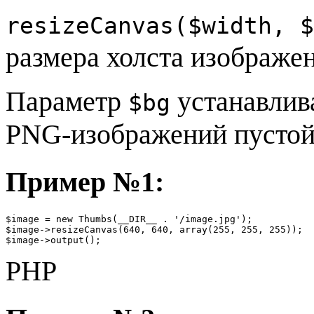
resizeCanvas($width, $
размера холста изображен
Параметр
устанавлива
$bg
PNG-изображений пусто
Пример №1:
$image = new Thumbs(__DIR__ . '/image.jpg');

$image->resizeCanvas(640, 640, array(255, 255, 255));

$image->output();
PHP