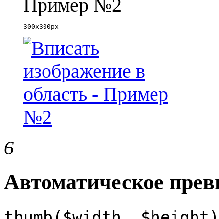
Пример №2
300x300px
6
Автоматическое пре
thumb($width, $height)