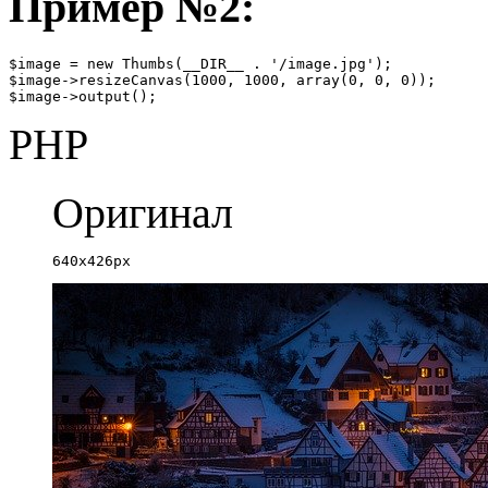
Пример №2:
$image = new Thumbs(__DIR__ . '/image.jpg');

$image->resizeCanvas(1000, 1000, array(0, 0, 0));

$image->output();
PHP
Оригинал
640x426px