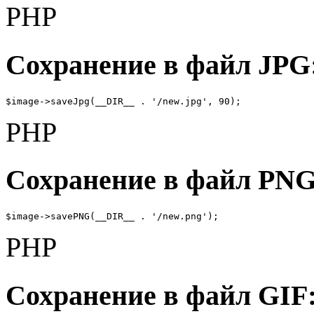
PHP
Сохранение в файл JPG
$image->saveJpg(__DIR__ . '/new.jpg', 90);
PHP
Сохранение в файл PNG
$image->savePNG(__DIR__ . '/new.png');
PHP
Сохранение в файл GIF