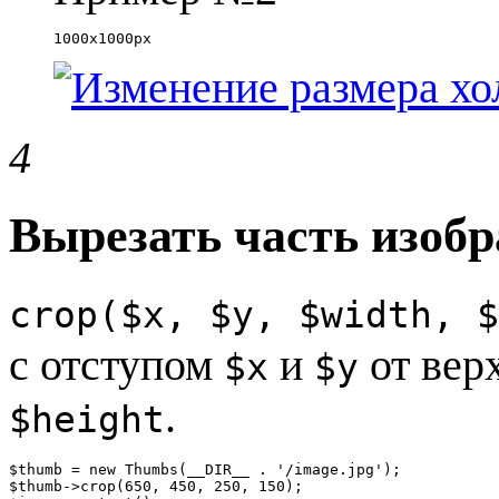
1000x1000px
4
Вырезать часть изоб
crop($x, $y, $width, $
с отступом
и
от вер
$x
$y
.
$height
$thumb = new Thumbs(__DIR__ . '/image.jpg');

$thumb->crop(650, 450, 250, 150);
