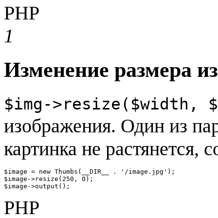
PHP
1
Изменение размера и
$img->resize($width, $
изображения. Один из па
картинка не растянется, 
$image = new Thumbs(__DIR__ . '/image.jpg');

$image->resize(250, 0);

$image->output();
PHP