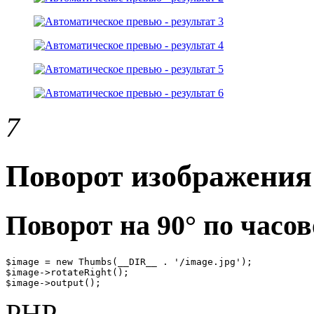
7
Поворот изображени
Поворот на 90° по часов
$image = new Thumbs(__DIR__ . '/image.jpg');

$image->rotateRight();

$image->output();
PHP