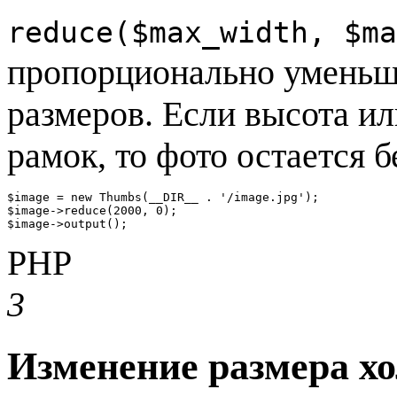
reduce($max_width, $ma
пропорционально уменьш
размеров. Если высота и
рамок, то фото остается б
$image = new Thumbs(__DIR__ . '/image.jpg');

$image->reduce(2000, 0);

$image->output();
PHP
3
Изменение размера х