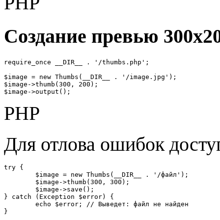
PHP
Создание превью 300x200
require_once __DIR__ . '/thumbs.php';

$image = new Thumbs(__DIR__ . '/image.jpg');

$image->thumb(300, 200);

$image->output();
PHP
Для отлова ошибок досту
try {

	$image = new Thumbs(__DIR__ . '/файл');

	$image->thumb(300, 300);

	$image->save();	

} catch (Exception $error) {

	echo $error; // Выведет: файл не найден

}