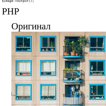
$image->output();
PHP
Оригинал