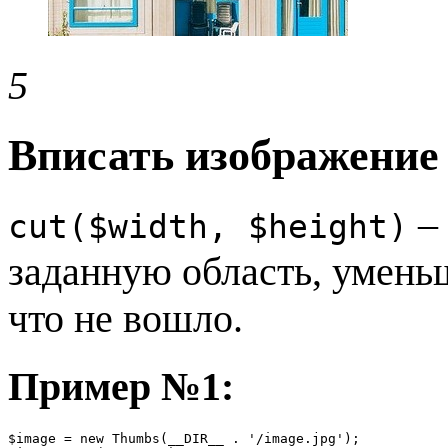
5
Вписать изображение
– 
cut($width, $height)
заданную область, уменьш
что не вошло.
Пример №1:
$image = new Thumbs(__DIR__ . '/image.jpg');
