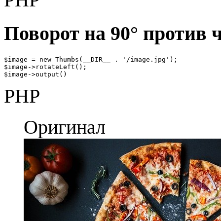
Поворот на 90° против 
$image = new Thumbs(__DIR__ . '/image.jpg');

$image->rotateLeft();

$image->output()
PHP
Оригинал