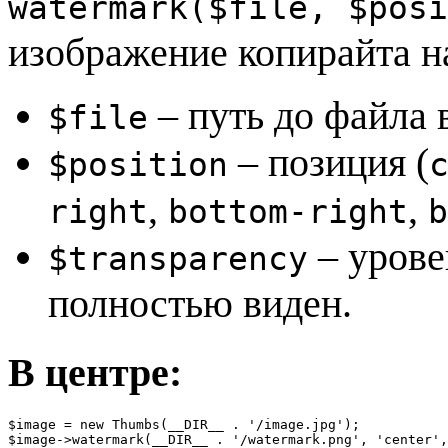
watermark($file, $posi
изображение копирайта н
– путь до файла 
$file
– позиция (
$position
,
,
right
bottom-right
b
– урове
$transparency
полностью виден.
В центре:
$image = new Thumbs(__DIR__ . '/image.jpg');

$image->watermark(__DIR__ . '/watermark.png', 'center',