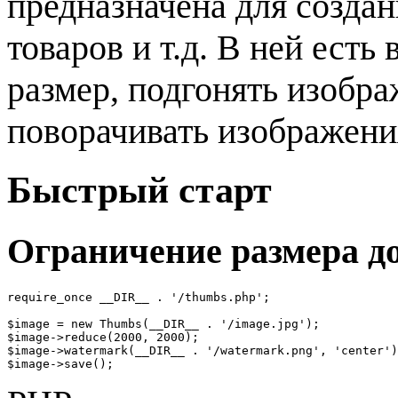
предназначена для создан
товаров и т.д. В ней ест
размер, подгонять изобр
поворачивать изображени
Быстрый старт
Ограничение размера до
require_once __DIR__ . '/thumbs.php';

$image = new Thumbs(__DIR__ . '/image.jpg');

$image->reduce(2000, 2000);

$image->watermark(__DIR__ . '/watermark.png', 'center')
$image->save();