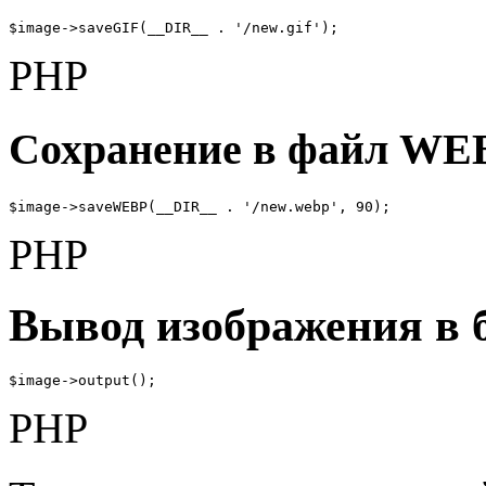
$image->saveGIF(__DIR__ . '/new.gif');
PHP
Сохранение в файл WE
$image->saveWEBP(__DIR__ . '/new.webp', 90);
PHP
Вывод изображения в 
$image->output();
PHP