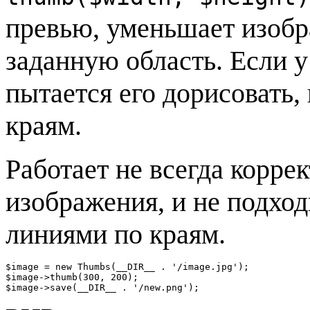
превью, уменьшает изобра
заданную область. Если у
пытается его дорисовать,
краям.
Работает не всегда коррек
изображения, и не подхо
линиями по краям.
$image = new Thumbs(__DIR__ . '/image.jpg');

$image->thumb(300, 200);

$image->save(__DIR__ . '/new.png');