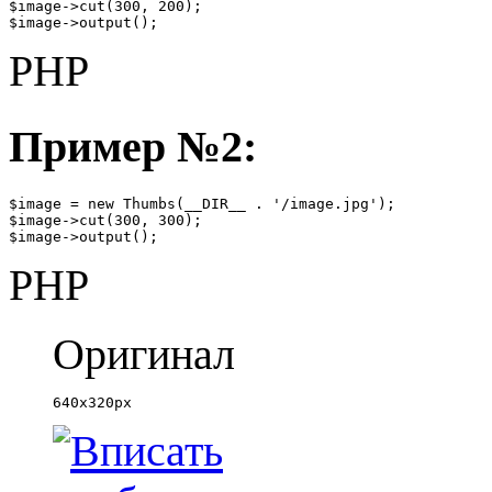
$image->cut(300, 200);

$image->output();
PHP
Пример №2:
$image = new Thumbs(__DIR__ . '/image.jpg');

$image->cut(300, 300);

$image->output();
PHP
Оригинал
640x320px