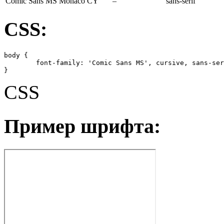
Comic Sans MS
Monaco CY
–
sans-serif
CSS:
body {

	font-family: 'Comic Sans MS', cursive, sans-serif;

}
CSS
Пример шрифта: