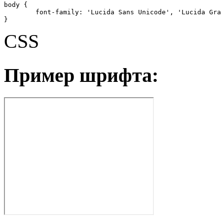
body {

	font-family: 'Lucida Sans Unicode', 'Lucida Grande', sans-serif;

}
CSS
Пример шрифта: