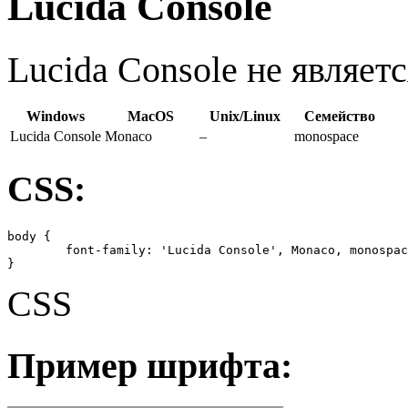
Lucida Console
Lucida Console не являе
Windows
MacOS
Unix/Linux
Семейство
Lucida Console
Monaco
–
monospace
CSS:
body {

	font-family: 'Lucida Console', Monaco, monospace;

}
CSS
Пример шрифта: