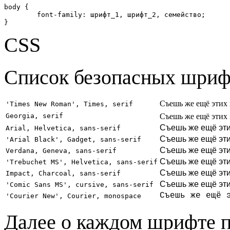
body {

	font-family: шрифт_1, шрифт_2, семейство;

}
CSS
Список безопасных шриф
Съешь же ещё этих
'Times New Roman', Times, serif
Съешь же ещё этих
Georgia, serif
Съешь же ещё эти
Arial, Helvetica, sans-serif
Съешь же ещё эти
'Arial Black', Gadget, sans-serif
Съешь же ещё эти
Verdana, Geneva, sans-serif
Съешь же ещё эти
'Trebuchet MS', Helvetica, sans-serif
Съешь же ещё эти
Impact, Charcoal, sans-serif
Съешь же ещё эти
'Comic Sans MS', cursive, sans-serif
Съешь же ещё 
'Courier New', Courier, monospace
Далее о каждом шрифте п