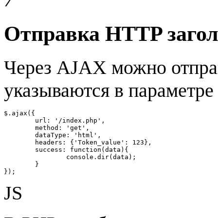
Отправка HTTP заго
Через AJAX можно отпра
указываются в параметр
$.ajax({

	url: '/index.php',

	method: 'get',

	dataType: 'html',

	headers: {'Token_value': 123},

	success: function(data){

		console.dir(data);

	}

});
JS