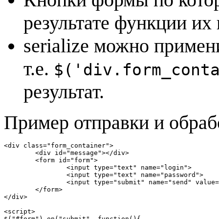
результате функции их 
serialize можно примен
т.е.
$('div.form_cont
результат.
Пример отправки и обраб
<div class="form_container">

	<div id="message"></div>

	<form id="form">

		<input type="text" name="login">

		<input type="text" name="password">

		<input type="submit" name="send" value="Отправить">

	</form>

</div>

<script>

$("#form").on("submit", function(){
