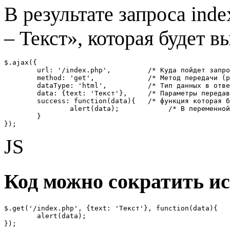
В результате запроса ind
– Текст», которая будет 
$.ajax({

	url: '/index.php',         /* Куда пойдет запрос */

	method: 'get',             /* Метод передачи (post или get) */

	dataType: 'html',          /* Тип данных в ответе (xml, json, script, html). */

	data: {text: 'Текст'},     /* Параметры передаваемые в запросе. */

	success: function(data){   /* функция которая будет выполнена после успешного запроса.  */

		alert(data);            /* В переменной data содержится ответ от index.php. */

	}

});
JS
Код можно сократить ис
$.get('/index.php', {text: 'Текст'}, function(data){

	alert(data);

});