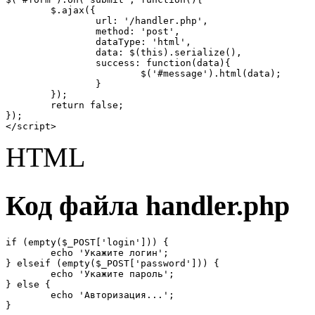
	$.ajax({

		url: '/handler.php',

		method: 'post',

		dataType: 'html',

		data: $(this).serialize(),

		success: function(data){

			$('#message').html(data);

		}

	});

	return false;

});

</script>
HTML
Код файла handler.php
if (empty($_POST['login'])) {

	echo 'Укажите логин';

} elseif (empty($_POST['password'])) {

	echo 'Укажите пароль';

} else {

	echo 'Авторизация...';

}