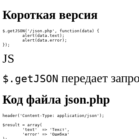
Короткая версия
$.getJSON('/json.php', function(data) {

	alert(data.text);

	alert(data.error);

});
JS
передает запро
$.getJSON
Код файла json.php
header('Content-Type: application/json');

$result = array(

	'text'  => 'Текст',

	'error' => 'Ошибка'

);
