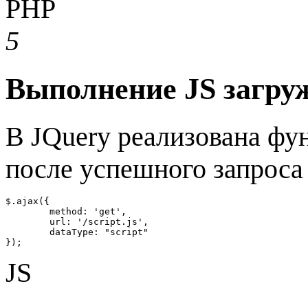
PHP
5
Выполнение JS загру
В JQuery реализована фу
после успешного запроса 
$.ajax({

	method: 'get',

	url: '/script.js',

	dataType: "script"

});
JS