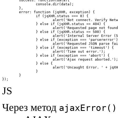
	success: function(data){

		console.dir(data);

	},

	error: function (jqXHR, exception) {

		if (jqXHR.status === 0) {

			alert('Not connect. Verify Network.');

		} else if (jqXHR.status == 404) {

			alert('Requested page not found (404).');

		} else if (jqXHR.status == 500) {

			alert('Internal Server Error (500).');

		} else if (exception === 'parsererror') {

			alert('Requested JSON parse failed.');

		} else if (exception === 'timeout') {

			alert('Time out error.');

		} else if (exception === 'abort') {

			alert('Ajax request aborted.');

		} else {

			alert('Uncaught Error. ' + jqXHR.responseText);

		}

	}

});
JS
Через метод
ajaxError()