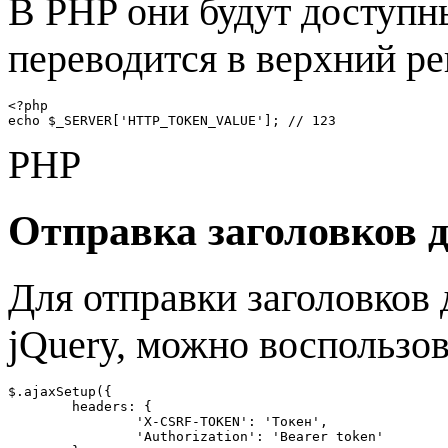
В PHP они будут доступн
переводится в верхний ре
<?php

echo $_SERVER['HTTP_TOKEN_VALUE']; // 123
PHP
Отправка заголовков 
Для отправки заголовков
jQuery, можно воспользо
$.ajaxSetup({

	headers: {

		'X-CSRF-TOKEN': 'Токен',

		'Authorization': 'Bearer token'
