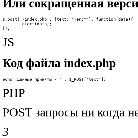
Или сокращенная версия
$.post('/index.php', {text: 'Текст'}, function(data){

	alert(data);

});
JS
Код файла index.php
echo 'Данные приняты - ' . $_POST['text'];
PHP
POST запросы ни когда н
3