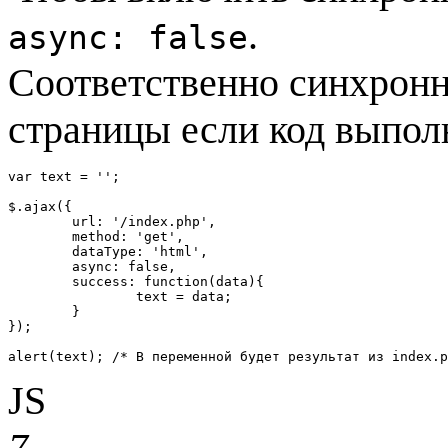
.
async: false
Соответственно синхронн
страницы если код выпол
var text = '';

$.ajax({

	url: '/index.php',

	method: 'get',

	dataType: 'html',

	async: false,

	success: function(data){

		text = data;

	}

});

alert(text); /* В переменной будет результат из index.p
JS
7