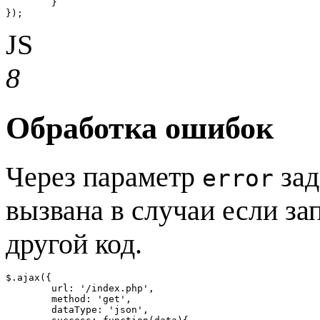
	}

});
JS
8
Обработка ошибок
Через параметр
зад
error
вызвана в случаи если за
другой код.
$.ajax({

	url: '/index.php',

	method: 'get',

	dataType: 'json',
