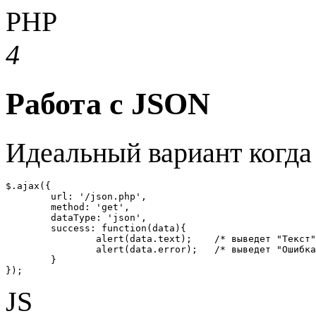
PHP
4
Работа с JSON
Идеальный вариант когда
$.ajax({

	url: '/json.php',

	method: 'get',

	dataType: 'json',

	success: function(data){

		alert(data.text);    /* выведет "Текст" */

		alert(data.error);   /* выведет "Ошибка" */

	}

});
JS