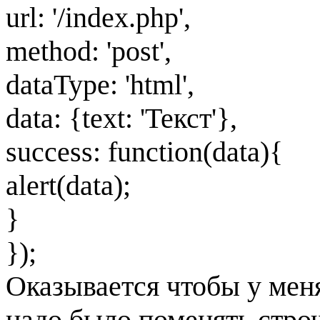
url: '/index.php',
method: 'post',
dataType: 'html',
data: {text: 'Текст'},
success: function(data){
alert(data);
}
});
Оказывается чтобы у мен
надо было поменять строч