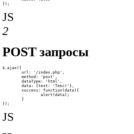
});
JS
2
POST запросы
$.ajax({

	url: '/index.php',

	method: 'post',

	dataType: 'html',

	data: {text: 'Текст'},

	success: function(data){

		alert(data);

	}

});
JS