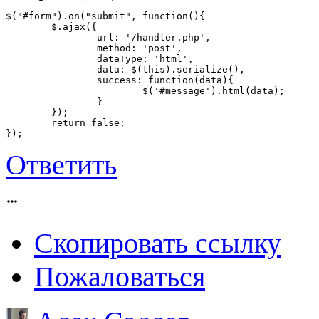
$("#form").on("submit", function(){

	$.ajax({

		url: '/handler.php',

		method: 'post',

		dataType: 'html',

		data: $(this).serialize(),

		success: function(data){

			$('#message').html(data);

		}

	});

	return false;

});
Ответить
Скопировать ссылку
Пожаловаться