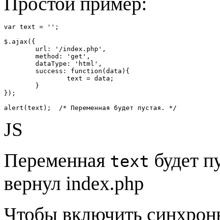
Простой пример:
var text = '';

$.ajax({

	url: '/index.php',

	method: 'get',

	dataType: 'html',

	success: function(data){

		text = data;

	}

});

alert(text);  /* Переменная будет пустая. */
JS
Переменная
будет пу
text
вернул index.php
Чтобы включить синхрон