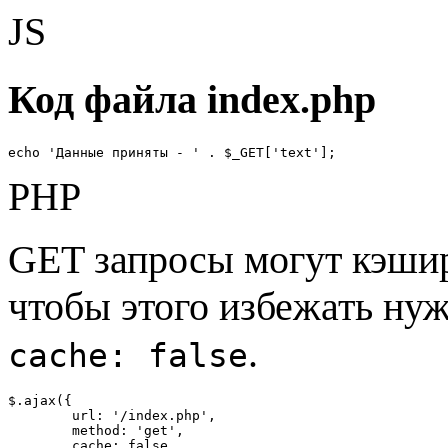
JS
Код файла index.php
echo 'Данные приняты - ' . $_GET['text'];
PHP
GET запросы могут кэшир
чтобы этого избежать ну
.
cache: false
$.ajax({

	url: '/index.php',

	method: 'get',

	cache: false
