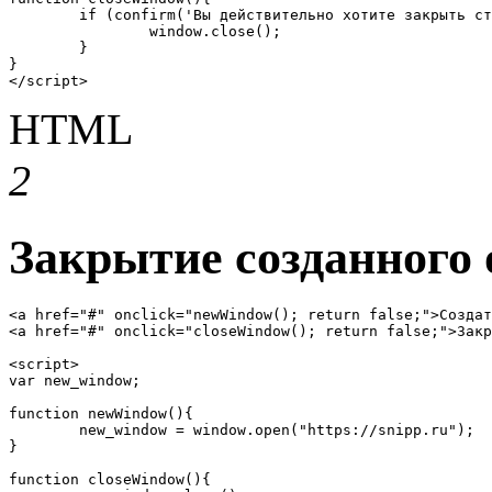
	if (confirm('Вы действительно хотите закрыть страницу?')) {

		window.close();

	}

}

</script>
HTML
2
Закрытие созданного
<a href="#" onclick="newWindow(); return false;">Создат
<a href="#" onclick="closeWindow(); return false;">Закр
<script>

var new_window;

function newWindow(){

	new_window = window.open("https://snipp.ru");

}

function closeWindow(){
