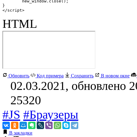
	new_window.close();

}

</script>
HTML
Обновить
Код примера
Сохранить
В новом окне
02.03.2021, обновлено 2
25320
#JS
#Браузеры
В закладки