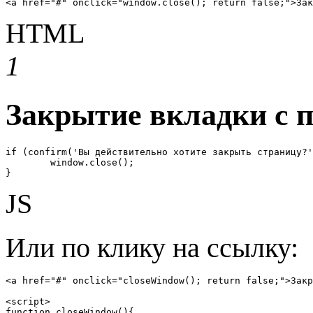
<a href="#" onclick="window.close(); return false;">Зак
HTML
1
Закрытие вкладки с 
if (confirm('Вы действительно хотите закрыть страницу?'
	window.close();

}
JS
Или по клику на ссылку:
<a href="#" onclick="closeWindow(); return false;">Закр
<script>

function closeWindow(){
