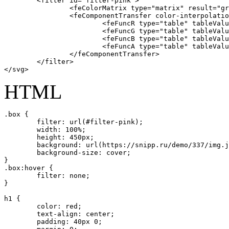
	<filter id="filter-pink">	

		<feColorMatrix type="matrix" result="gray" values="1 0 0 0 0 1 0 0 0 0 1 0 0 0 0 0 0 0 1 0"></feColorMatrix>

		<feComponentTransfer color-interpolation-filters="sRGB" result="duotone">

			<feFuncR type="table" tableValues="0.92 0.99"></feFuncR>

			<feFuncG type="table" tableValues="0.24 0.78"></feFuncG>

			<feFuncB type="table" tableValues="0.64 0.42"></feFuncB>

			<feFuncA type="table" tableValues="0 1"></feFuncA>

		</feComponentTransfer>

	</filter>

</svg>
HTML
.box {

	filter: url(#filter-pink);

	width: 100%;

	height: 450px;

	background: url(https://snipp.ru/demo/337/img.jpg) 50% 50% no-repeat;

	background-size: cover;

}

.box:hover {

	filter: none;

}

h1 {

	color: red;

	text-align: center;

	padding: 40px 0;
