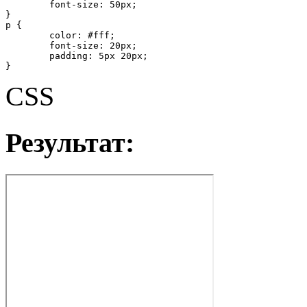
	font-size: 50px;

}

p {

	color: #fff;

	font-size: 20px;

	padding: 5px 20px;

}
CSS
Результат: