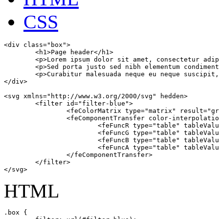
CSS
<div class="box">

	<h1>Page header</h1>

	<p>Lorem ipsum dolor sit amet, consectetur adipiscing elit. Proin blandit magna eu tempus ullamcorper.</p>

	<p>Sed porta justo sed nibh elementum condimentum. Quisque non eros sit amet elit commodo maximus eget a eros.</p>

	<p>Curabitur malesuada neque eu neque suscipit, sit amet efficitur lorem pharetra. Curabitur et risus eu lacus lacinia convallis.</p>

</div>

<svg xmlns="http://www.w3.org/2000/svg" hedden>

	<filter id="filter-blue">	

		<feColorMatrix type="matrix" result="gray" values="1 0 0 0 0 1 0 0 0 0 1 0 0 0 0 0 0 0 1 0"></feColorMatrix>

		<feComponentTransfer color-interpolation-filters="sRGB" result="duotone">

			<feFuncR type="table" tableValues="0.25 0.61"></feFuncR>

			<feFuncG type="table" tableValues="0.13 0.93"></feFuncG>

			<feFuncB type="table" tableValues="0.94 0.88"></feFuncB>

			<feFuncA type="table" tableValues="0 1"></feFuncA>

		</feComponentTransfer>

	</filter>

</svg>
HTML
.box {
