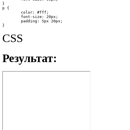
}

p {

	color: #fff;

	font-size: 20px;

	padding: 5px 20px;

}
CSS
Результат: