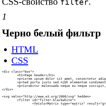
CSS-свойство
.
filter
1
Черно белый фильтр
HTML
CSS
<div class="box">

	<h1>Page header</h1>

	<p>Lorem ipsum dolor sit amet, consectetur adipiscing elit. Proin blandit magna eu tempus ullamcorper.</p>

	<p>Sed porta justo sed nibh elementum condimentum. Quisque non eros sit amet elit commodo maximus eget a eros.</p>

	<p>Curabitur malesuada neque eu neque suscipit, sit amet efficitur lorem pharetra. Curabitur et risus eu lacus lacinia convallis.</p>

</div>

<svg xmlns="http://www.w3.org/2000/svg" hedden>

	<filter id="filter-blackwhite">

		<feColorMatrix type="matrix" result="gray" values="1 0 0 0 0 1 0 0 0 0 1 0 0 0 0 0 0 0 1 0"></feColorMatrix>
