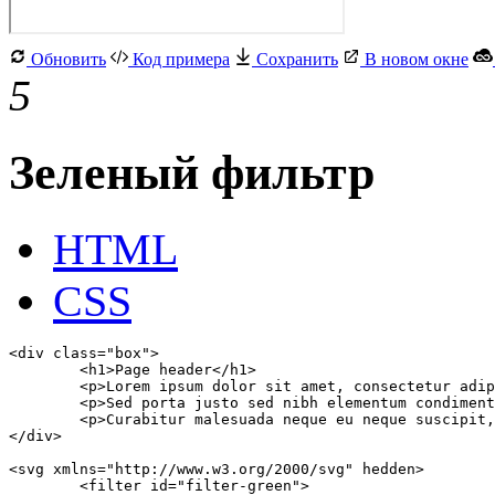
Обновить
Код примера
Сохранить
В новом окне
5
Зеленый фильтр
HTML
CSS
<div class="box">

	<h1>Page header</h1>

	<p>Lorem ipsum dolor sit amet, consectetur adipiscing elit. Proin blandit magna eu tempus ullamcorper.</p>

	<p>Sed porta justo sed nibh elementum condimentum. Quisque non eros sit amet elit commodo maximus eget a eros.</p>

	<p>Curabitur malesuada neque eu neque suscipit, sit amet efficitur lorem pharetra. Curabitur et risus eu lacus lacinia convallis.</p>

</div>

<svg xmlns="http://www.w3.org/2000/svg" hedden>

	<filter id="filter-green">	
