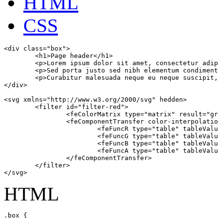
HTML
CSS
<div class="box">

	<h1>Page header</h1>

	<p>Lorem ipsum dolor sit amet, consectetur adipiscing elit. Proin blandit magna eu tempus ullamcorper.</p>

	<p>Sed porta justo sed nibh elementum condimentum. Quisque non eros sit amet elit commodo maximus eget a eros.</p>

	<p>Curabitur malesuada neque eu neque suscipit, sit amet efficitur lorem pharetra. Curabitur et risus eu lacus lacinia convallis.</p>

</div>

<svg xmlns="http://www.w3.org/2000/svg" hedden>

	<filter id="filter-red">	

		<feColorMatrix type="matrix" result="gray" values="1 0 0 0 0 1 0 0 0 0 1 0 0 0 0 0 0 0 1 0"></feColorMatrix>

		<feComponentTransfer color-interpolation-filters="sRGB" result="duotone"> 

			<feFuncR type="table" tableValues="0 0.93"></feFuncR>

			<feFuncG type="table" tableValues="0.11 0.19"></feFuncG>

			<feFuncB type="table" tableValues="0.40 0.14"></feFuncB>

			<feFuncA type="table" tableValues="0 1"></feFuncA>

		</feComponentTransfer> 

	</filter>

</svg>
HTML
.box {
