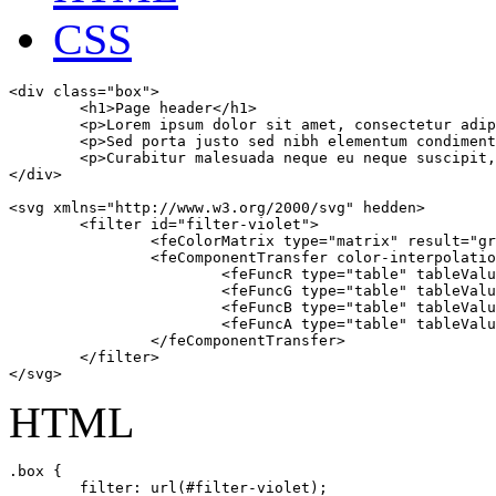
CSS
<div class="box">

	<h1>Page header</h1>

	<p>Lorem ipsum dolor sit amet, consectetur adipiscing elit. Proin blandit magna eu tempus ullamcorper.</p>

	<p>Sed porta justo sed nibh elementum condimentum. Quisque non eros sit amet elit commodo maximus eget a eros.</p>

	<p>Curabitur malesuada neque eu neque suscipit, sit amet efficitur lorem pharetra. Curabitur et risus eu lacus lacinia convallis.</p>

</div>

<svg xmlns="http://www.w3.org/2000/svg" hedden>

	<filter id="filter-violet">

		<feColorMatrix type="matrix" result="gray" values="1 0 0 0 0 1 0 0 0 0 1 0 0 0 0 0 0 0 1 0"></feColorMatrix>

		<feComponentTransfer color-interpolation-filters="sRGB" result="duotone">

			<feFuncR type="table" tableValues="0.19 0.57"></feFuncR>

			<feFuncG type="table" tableValues="0.037 0.84"></feFuncG>

			<feFuncB type="table" tableValues="0.25 0.98"></feFuncB>

			<feFuncA type="table" tableValues="0 1"></feFuncA>

		</feComponentTransfer>

	</filter>  

</svg>
HTML
.box {

	filter: url(#filter-violet);
