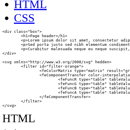
HTML
CSS
<div class="box">

	<h1>Page header</h1>

	<p>Lorem ipsum dolor sit amet, consectetur adipiscing elit. Proin blandit magna eu tempus ullamcorper.</p>

	<p>Sed porta justo sed nibh elementum condimentum. Quisque non eros sit amet elit commodo maximus eget a eros.</p>

	<p>Curabitur malesuada neque eu neque suscipit, sit amet efficitur lorem pharetra. Curabitur et risus eu lacus lacinia convallis.</p>

</div>

<svg xmlns="http://www.w3.org/2000/svg" hedden>

	<filter id="filter-orange">	

		<feColorMatrix type="matrix" result="gray"values="1 0 0 0 0 1 0 0 0 0 1 0 0 0 0 0 0 0 1 0"></feColorMatrix>

		<feComponentTransfer color-interpolation-filters="sRGB" result="duotone">

			<feFuncR type="table" tableValues="0 0.98"></feFuncR>

			<feFuncG type="table" tableValues="0.14 0.48"></feFuncG>

			<feFuncB type="table" tableValues="0.21 0.31"></feFuncB>

			<feFuncA type="table" tableValues="0 1"></feFuncA>

		</feComponentTransfer>

	</filter>

</svg>
HTML