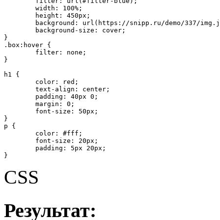
	filter: url(#filter-blue);

	width: 100%;

	height: 450px;

	background: url(https://snipp.ru/demo/337/img.jpg) 50% 50% no-repeat;

	background-size: cover;

}

.box:hover {

	filter: none;

}

h1 {

	color: red;

	text-align: center;

	padding: 40px 0;

	margin: 0;

	font-size: 50px;

}

p {

	color: #fff;

	font-size: 20px;

	padding: 5px 20px;

}
CSS
Результат: