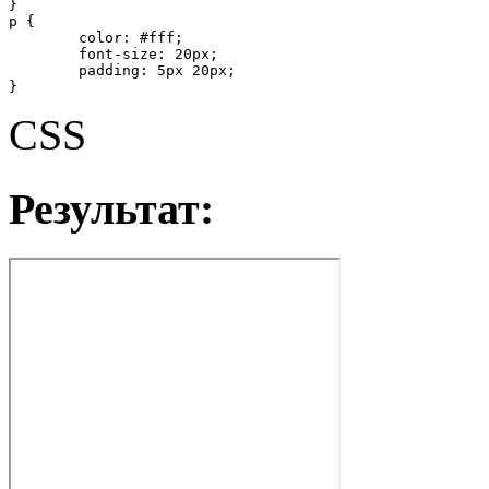
}

p {

	color: #fff;

	font-size: 20px;

	padding: 5px 20px;

}
CSS
Результат: