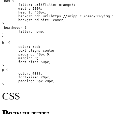
.box {

	filter: url(#filter-orange);

	width: 100%;

	height: 450px;

	background: url(https://snipp.ru/demo/337/img.jpg) 50% 50% no-repeat;

	background-size: cover;

}

.box:hover {

	filter: none;

}

h1 {

	color: red;

	text-align: center;

	padding: 40px 0;

	margin: 0;

	font-size: 50px;

}

p {

	color: #fff;

	font-size: 20px;

	padding: 5px 20px;

}
CSS
Результат: