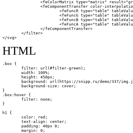
		<feColorMatrix type="matrix" result="gray" values="1 0 0 0 0 1 0 0 0 0 1 0 0 0 0 0 0 0 1 0"></feColorMatrix>

		<feComponentTransfer color-interpolation-filters="sRGB" result="duotone">

			<feFuncR type="table" tableValues="0 0.16"></feFuncR>

			<feFuncG type="table" tableValues="0.14 0.65"></feFuncG>

			<feFuncB type="table" tableValues="0.21 0.54"></feFuncB>

			<feFuncA type="table" tableValues="0 1"></feFuncA>

		</feComponentTransfer>

	</filter>

</svg>
HTML
.box {

	filter: url(#filter-green);

	width: 100%;

	height: 450px;

	background: url(https://snipp.ru/demo/337/img.jpg) 50% 50% no-repeat;

	background-size: cover;

}

.box:hover {

	filter: none;

}

h1 {

	color: red;

	text-align: center;

	padding: 40px 0;

	margin: 0;
