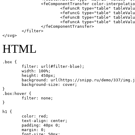
		<feComponentTransfer color-interpolation-filters="sRGB" result="duotone">

			<feFuncR type="table" tableValues="0 0"></feFuncR>

			<feFuncG type="table" tableValues="0.15 0.38"></feFuncG>

			<feFuncB type="table" tableValues="0.23 0.57"></feFuncB>

			<feFuncA type="table" tableValues="0 1"></feFuncA>

		</feComponentTransfer>

	</filter>

</svg>
HTML
.box {

	filter: url(#filter-blue);

	width: 100%;

	height: 450px;

	background: url(https://snipp.ru/demo/337/img.jpg) 50% 50% no-repeat;

	background-size: cover;

}

.box:hover {

	filter: none;

}

h1 {

	color: red;

	text-align: center;

	padding: 40px 0;

	margin: 0;

	font-size: 50px;
