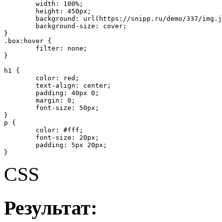
	width: 100%;

	height: 450px;

	background: url(https://snipp.ru/demo/337/img.jpg) 50% 50% no-repeat;

	background-size: cover;

}

.box:hover {

	filter: none;

}

h1 {

	color: red;

	text-align: center;

	padding: 40px 0;

	margin: 0;

	font-size: 50px;

}

p {

	color: #fff;

	font-size: 20px;

	padding: 5px 20px;

}
CSS
Результат: