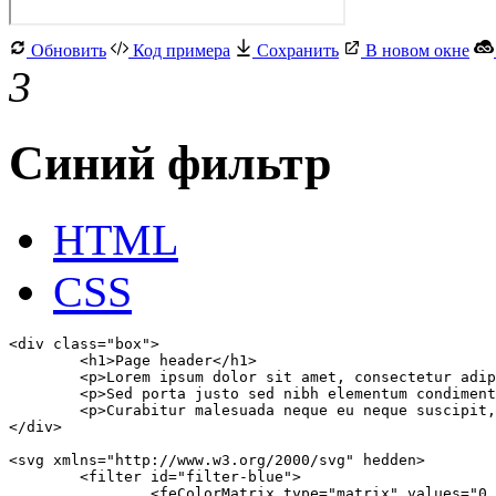
Обновить
Код примера
Сохранить
В новом окне
3
Синий фильтр
HTML
CSS
<div class="box">

	<h1>Page header</h1>

	<p>Lorem ipsum dolor sit amet, consectetur adipiscing elit. Proin blandit magna eu tempus ullamcorper.</p>

	<p>Sed porta justo sed nibh elementum condimentum. Quisque non eros sit amet elit commodo maximus eget a eros.</p>

	<p>Curabitur malesuada neque eu neque suscipit, sit amet efficitur lorem pharetra. Curabitur et risus eu lacus lacinia convallis.</p>

</div>

<svg xmlns="http://www.w3.org/2000/svg" hedden>

	<filter id="filter-blue">	

		<feColorMatrix type="matrix" values="0.2126 0.7152 0.0722 0 0 0.2126 0.7152 0.0722 0 0 0.2126 0.7152 0.0722 0 0 0 0 0 1 0"></feColorMatrix>
