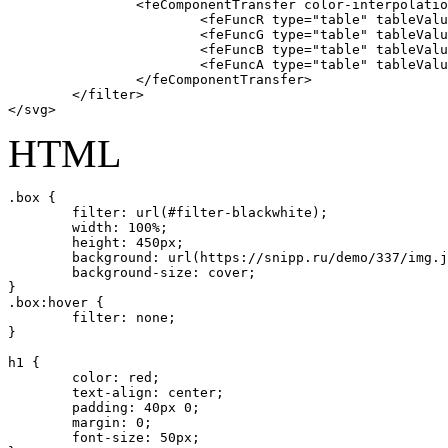
		<feComponentTransfer color-interpolation-filters="sRGB" result="duotone">

			<feFuncR type="table" tableValues="0 0.94"></feFuncR>

			<feFuncG type="table" tableValues="0.14 0.93"></feFuncG>

			<feFuncB type="table" tableValues="0.21 0.88"></feFuncB>

			<feFuncA type="table" tableValues="0 1"></feFuncA>

		</feComponentTransfer>

	</filter>

</svg>
HTML
.box {

	filter: url(#filter-blackwhite);

	width: 100%;

	height: 450px;

	background: url(https://snipp.ru/demo/337/img.jpg) 50% 50% no-repeat;

	background-size: cover;

}

.box:hover {

	filter: none;

}

h1 {

	color: red;

	text-align: center;

	padding: 40px 0;

	margin: 0;

	font-size: 50px;
