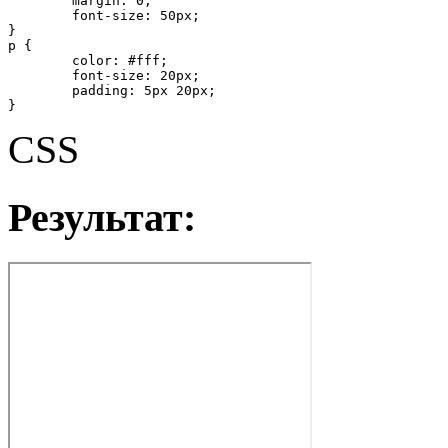
	margin: 0;

	font-size: 50px;

}

p {

	color: #fff;

	font-size: 20px;

	padding: 5px 20px;

}
CSS
Результат: