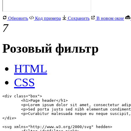
Обновить
Код примера
Сохранить
В новом окне
7
Розовый фильтр
HTML
CSS
<div class="box">

	<h1>Page header</h1>

	<p>Lorem ipsum dolor sit amet, consectetur adipiscing elit. Proin blandit magna eu tempus ullamcorper.</p>

	<p>Sed porta justo sed nibh elementum condimentum. Quisque non eros sit amet elit commodo maximus eget a eros.</p>

	<p>Curabitur malesuada neque eu neque suscipit, sit amet efficitur lorem pharetra. Curabitur et risus eu lacus lacinia convallis.</p>

</div>

<svg xmlns="http://www.w3.org/2000/svg" hedden>
