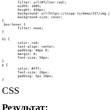
	filter: url(#filter-red);

	width: 100%;

	height: 450px;

	background: url(https://snipp.ru/demo/337/img.jpg) 50% 50% no-repeat;

	background-size: cover;

}

.box:hover {

	filter: none;

}

h1 {

	color: red;

	text-align: center;

	padding: 40px 0;

	margin: 0;

	font-size: 50px;

}

p {

	color: #fff;

	font-size: 20px;

	padding: 5px 20px;

}
CSS
Результат: