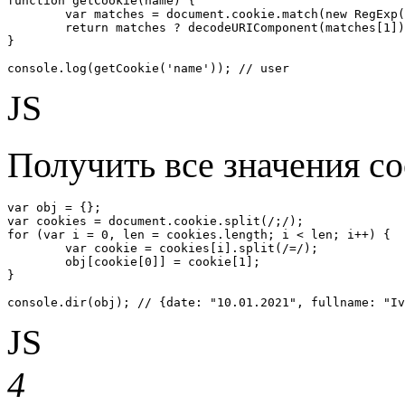
function getCookie(name) {

	var matches = document.cookie.match(new RegExp("(?:^|; )" + name.replace(/([\.$?*|{}\(\)\[\]\\\/\+^])/g, '\\$1') + "=([^;]*)"));

	return matches ? decodeURIComponent(matches[1]) : undefined;

}

console.log(getCookie('name')); // user
JS
Получить все значения coo
var obj = {};

var cookies = document.cookie.split(/;/);

for (var i = 0, len = cookies.length; i < len; i++) {

	var cookie = cookies[i].split(/=/);

	obj[cookie[0]] = cookie[1];

}

console.dir(obj); // {date: "10.01.2021", fullname: "I
JS
4