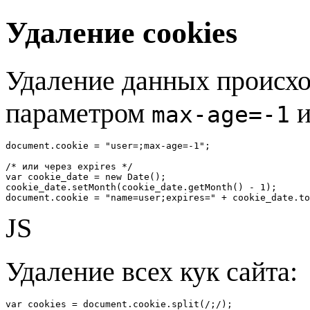
Удаление cookies
Удаление данных происхо
параметром
и
max-age=-1
document.cookie = "user=;max-age=-1";

/* или через expires */

var cookie_date = new Date();

cookie_date.setMonth(cookie_date.getMonth() - 1);

document.cookie = "name=user;expires=" + cookie_date.to
JS
Удаление всех кук сайта:
var cookies = document.cookie.split(/;/);
