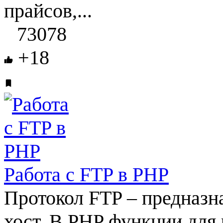
прайсов,...
73078
+18
Работа с FTP в PHP
Протокол FTP – предназн
хост. В PHP функции для 