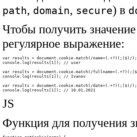
,
,
) в
path
domain
secure
d
Чтобы получить значение
регулярное выражение:
var results = document.cookie.match(/name=(.+?)(;|$)/);

console.log(results[1]); // user

var results = document.cookie.match(/fullname=(.+?)(;|$
console.log(results[1]); // Ivanov

var results = document.cookie.match(/date=(.+?)(;|$)/);

console.log(results[1]); // 10.01.2021
JS
Функция для получения з