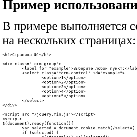
Пример использовани
В примере выполняется с
на нескольких страницах:
<h4>Страница №1</h4>

<div class="form-group">

	<label for="example">Выберите любой пункт:</label>

	<select class="form-control" id="example">

		<option>1</option>

		<option>2</option>

		<option>3</option>

		<option>4</option>

		<option>5</option>

	</select>

</div>

<script src="/jquery.min.js"></script>

<script>

$(document).ready(function(){

	var selected = document.cookie.match(/select=(.+?);/);

	if (selected) {
