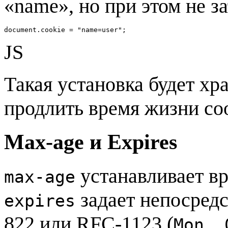
«name», но при этом не з
document.cookie = "name=user"; 
JS
Такая установка будет хр
продлить время жизни coo
Max-age и Expires
устанавливает вр
max-age
задает непосредс
expires
822 или RFC-1123 (
Mon, 