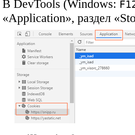
В DevTools (Windows:
F1
«Application», раздел «St