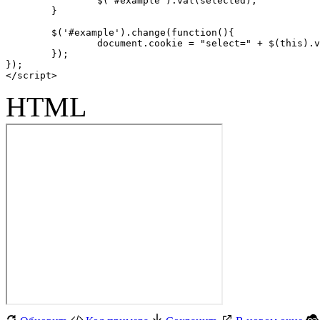
		$('#example').val(selected);

	}

	$('#example').change(function(){

		document.cookie = "select=" + $(this).val();

	});

});

</script>
HTML