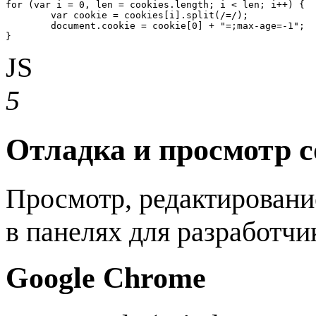
for (var i = 0, len = cookies.length; i < len; i++) {

	var cookie = cookies[i].split(/=/);

	document.cookie = cookie[0] + "=;max-age=-1";

}
JS
5
Отладка и просмотр c
Просмотр, редактирование
в панелях для разработчи
Google Chrome