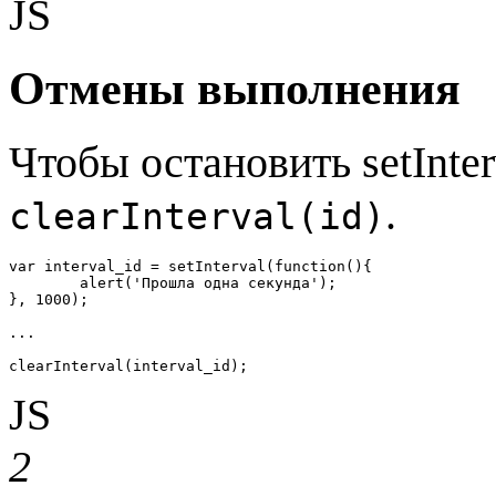
JS
Отмены выполнения
Чтобы остановить setInte
.
clearInterval(id)
var interval_id = setInterval(function(){

	alert('Прошла одна секунда');

}, 1000);

...

clearInterval(interval_id);
JS
2