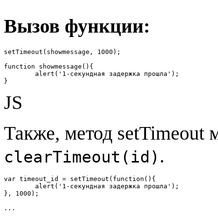
Вызов функции:
setTimeout(showmessage, 1000);

function showmessage(){

	alert('1-секундная задержка прошла');

}
JS
Также, метод setTimeout
.
clearTimeout(id)
var timeout_id = setTimeout(function(){

	alert('1-секундная задержка прошла');

}, 1000);

...
