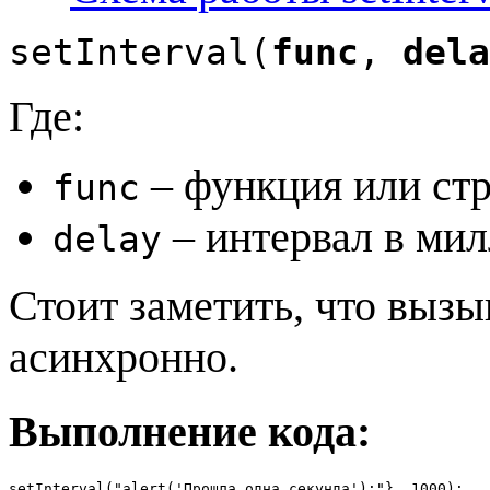
setInterval(
func
,
dela
Где:
– функция или стр
func
– интервал в мил
delay
Стоит заметить, что вызы
асинхронно.
Выполнение кода:
setInterval("alert('Прошла одна секунда');"}, 1000);