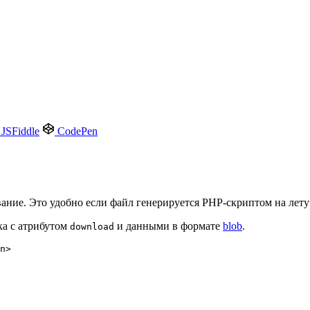
JSFiddle
CodePen
вание. Это удобно если файл генерируется PHP-скриптом на ле
ка с атрибутом
и данными в формате
blob
.
download
n>