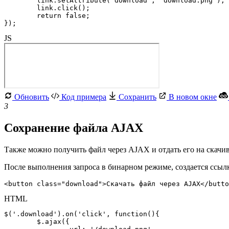
	link.setAttribute('download', 'download.png');

	link.click();

	return false;

});
JS
Обновить
Код примера
Сохранить
В новом окне
3
Сохранение файла AJAX
Также можно получить файл через AJAX и отдать его на скачи
После выполнения запроса в бинарном режиме, создается ссыл
<button class="download">Скачать файл через AJAX</butto
HTML
$('.download').on('click', function(){

	$.ajax({
