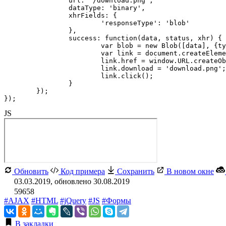
		url: '/download.png',

		dataType: 'binary',

		xhrFields: {

			'responseType': 'blob'

		},

		success: function(data, status, xhr) {

			var blob = new Blob([data], {type: xhr.getResponseHeader('Content-Type')});

			var link = document.createElement('a');

			link.href = window.URL.createObjectURL(blob);

			link.download = 'download.png';

			link.click();

		}

	});

});
JS
Обновить
Код примера
Сохранить
В новом окне
03.03.2019, обновлено 30.08.2019
59658
#AJAX
#HTML
#jQuery
#JS
#Формы
В закладки