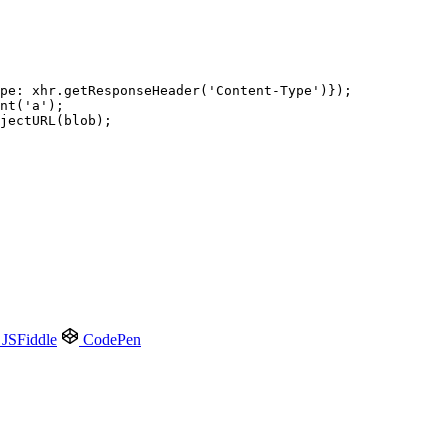
JSFiddle
CodePen