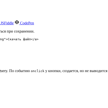
JSFiddle
CodePen
ться при сохранении.
png">Скачать файл</a>
Query. По событию
у кнопки, создается, но не выводится
onclick