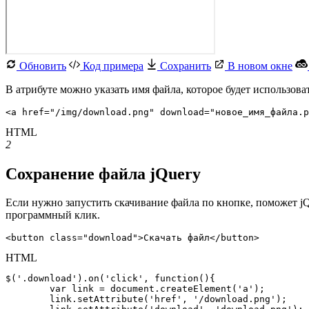
Обновить
Код примера
Сохранить
В новом окне
В атрибуте можно указать имя файла, которое будет использова
<a href="/img/download.png" download="новое_имя_файла.
HTML
2
Сохранение файла jQuery
Если нужно запустить скачивание файла по кнопке, поможет j
программный клик.
<button class="download">Скачать файл</button>
HTML
$('.download').on('click', function(){

	var link = document.createElement('a');

	link.setAttribute('href', '/download.png');
