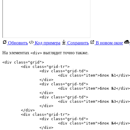
Обновить
Код примера
Сохранить
В новом окне
На элементах
выглядит точно также.
<div>
<div class="grid">

	<div class="grid-tr">

		<div class="grid-td">

			<div class="item">Блок №1</div>

		</div>

		<div class="grid-td">

			<div class="item">Блок №2</div>

		</div>

		<div class="grid-td">

			<div class="item">Блок №3</div>

		</div>

	</div>

	<div class="grid-tr">

		<div class="grid-td">

			<div class="item">Блок №4</div>

		</div>
