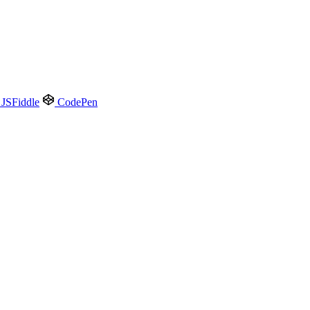
JSFiddle
CodePen