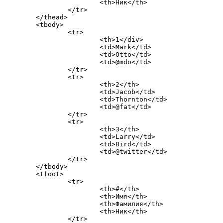
			<th>Ник</th>

		</tr>

	</thead>

	<tbody> 

		<tr>

			<th>1</div>

			<td>Mark</td>

			<td>Otto</td>

			<td>@mdo</td>

		</tr>

		<tr>

			<th>2</th>

			<td>Jacob</td>

			<td>Thornton</td>

			<td>@fat</td>

		</tr>

		<tr>

			<th>3</th>

			<td>Larry</td>

			<td>Bird</td>

			<td>@twitter</td>

		</tr>

	</tbody> 

	<tfoot>

		<tr>

			<th>#</th>

			<th>Имя</th>

			<th>Фамилия</th>

			<th>Ник</th>

		</tr>
