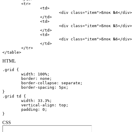
	<tr>

		<td>

			<div class="item">Блок №4</div>

		</td>

		<td>

			<div class="item">Блок №5</div>

		</td>

		<td>

			<div class="item">Блок №6</div>

		</td>

	</tr>

</table>
HTML
.grid {

	width: 100%;

	border: none;

	border-collapse: separate;

	border-spacing: 5px;

}

.grid td {

	width: 33.3%;

	vertical-align: top;

	padding: 0;

}
CSS