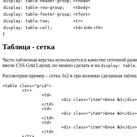
display: table-header-group;
<thead>
display: table-row-group;
<tbody>
display: table-footer-group;
<tfoot>
display: table-row;
<tr>
или
display: table-cell;
<td>
<th>
1
Таблица - сетка
Часто табличная верстка используется в качестве сеточной ра
ввели CSS Grid Layout, но можно сделать и на
.
display: table
Рассмотрим пример – сетка 3x2 в три колонки сделанная табли
<table class="grid">

	<tr>

		<td>

			<div class="item">Блок №1</div>

		</td>

		<td>

			<div class="item">Блок №2</div>

		</td>

		<td>

			<div class="item">Блок №3</div>

		</td>

	</tr>
