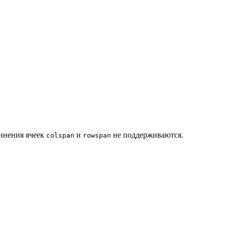
динения ячеек
и
не поддерживаются.
colspan
rowspan