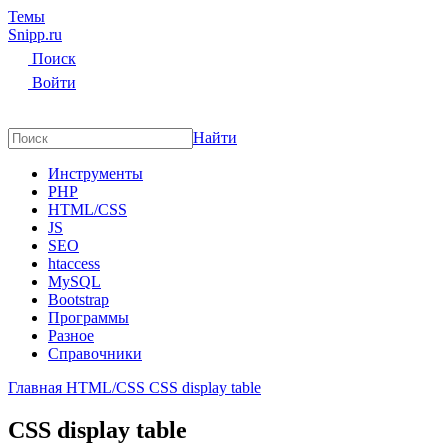
Темы
Snipp
.ru
Поиск
Войти
Найти
Инструменты
PHP
HTML/CSS
JS
SEO
htaccess
MySQL
Bootstrap
Программы
Разное
Справочники
Главная
HTML/CSS
CSS display table
CSS display table