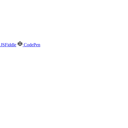
JSFiddle
CodePen