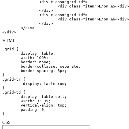
		<div class="grid-td">

			<div class="item">Блок №5</div>

		</div>

		<div class="grid-td">

			<div class="item">Блок №6</div>

		</div>

	</div>

</div>
HTML
.grid {

	display: table;	

	width: 100%;

	border: none;

	border-collapse: separate;

	border-spacing: 5px;

}

.grid-tr {

	 display: table-row;

}

.grid-td {

	display: table-cell;	

	width: 33.3%;

	vertical-align: top;

	padding: 0;

}
CSS