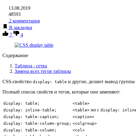
13.08.2019
48593
2 комментария
В закладки
7
4
Содержание
Таблица - сетка
Замена всех тегов таблицы
CSS-свойство
и другие, делают вывод группы
display: table
Полный список свойств и тегов, которые они заменяют:
display: table;
<table>
но с
display: inline-table;
<table>
display: inlin
display: table-caption;
<caption>
display: table-column-group;
<colgroup>
display: table-column;
<col>