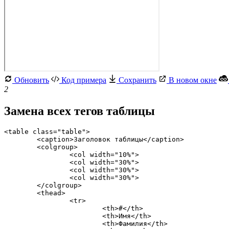
Обновить
Код примера
Сохранить
В новом окне
2
Замена всех тегов таблицы
<table class="table">

	<caption>Заголовок таблицы</caption>

	<colgroup>

		<col width="10%">

		<col width="30%">

		<col width="30%">

		<col width="30%">

	</colgroup>

	<thead>    

		<tr>

			<th>#</th>

			<th>Имя</th>

			<th>Фамилия</th>
