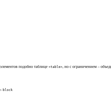
 элементов подобно таблице
, но с ограничением – объе
<table>
e-block